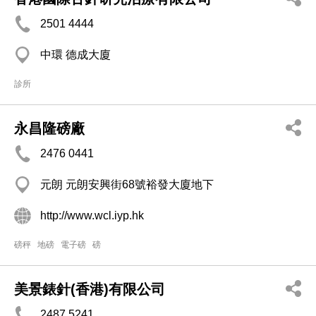
2501 4444
中環 德成大廈
診所
永昌隆磅廠
2476 0441
元朗 元朗安興街68號裕發大廈地下
http://www.wcl.iyp.hk
磅秤
地磅
電子磅
磅
美景錶針(香港)有限公司
2487 5241