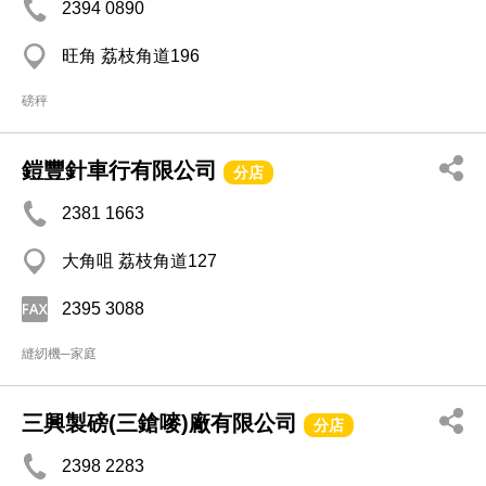
2394 0890
旺角 荔枝角道196
磅秤
鎧豐針車行有限公司
分店
2381 1663
大角咀 荔枝角道127
2395 3088
縫紉機─家庭
三興製磅(三鎗嘜)廠有限公司
分店
2398 2283