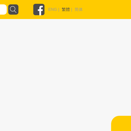
ENG
|
繁體
|
简体