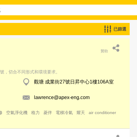
已篩選
贊助
號，切合不同形式和環境要求。
觀塘 成業街27號日昇中心1樓106A室
lawrence@apex-eng.com
修
空氣淨化機
格力
菱伴
電梯冷氣
耀天
air conditioner