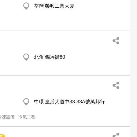
荃灣 榮興工業大廈
北角 錦屏街80
中環 皇后大道中33-33A號萬邦行
冷凍設備
冷氣工程