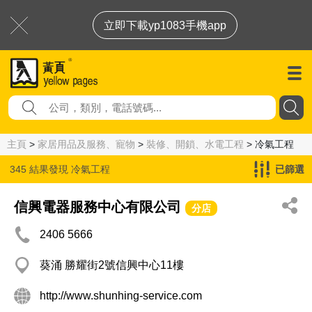
立即下載yp1083手機app
主頁
>
家居用品及服務、寵物
>
裝修、開鎖、水電工程
> 冷氣工程
345 結果發現
冷氣工程
已篩選
信興電器服務中心有限公司
分店
2406 5666
葵涌 勝耀街2號信興中心11樓
http://www.shunhing-service.com