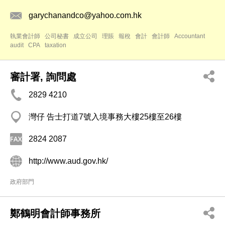
garychanandco@yahoo.com.hk
執業會計師
公司秘書
成立公司
理賬
報稅
會計
會計師
Accountant
audit
CPA
taxation
審計署, 詢問處
2829 4210
灣仔 告士打道7號入境事務大樓25樓至26樓
2824 2087
http://www.aud.gov.hk/
政府部門
鄭鶴明會計師事務所