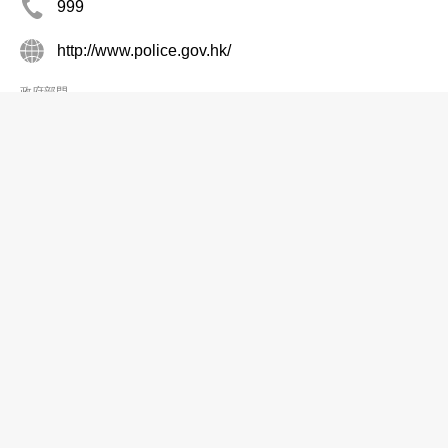
999
http://www.police.gov.hk/
政府部門
勞工處
分店
2717 1771
中環 統一碼頭道38號海港政府大樓16樓 (電話諮詢服
務, 一般查詢)
2544 3271
http://www.labour.gov.hk
政府部門