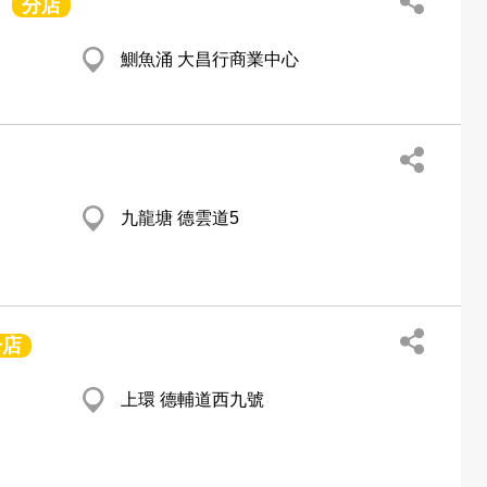
分店
鰂魚涌 大昌行商業中心
九龍塘 德雲道5
分店
上環 德輔道西九號