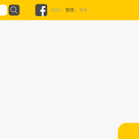
ENG
|
繁體
|
简体