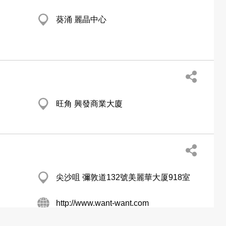
葵涌 麗晶中心
旺角 興發商業大廈
尖沙咀 彌敦道132號美麗華大厦918室
http://www.want-want.com