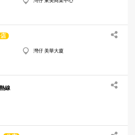
灣仔 東美商業中心
分店
灣仔 美華大廈
詢熱線