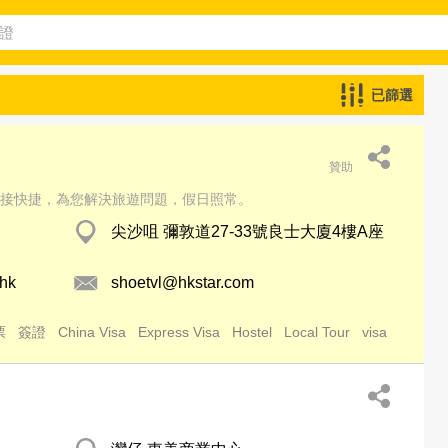
已篩選
贊助
接快捷，為您解決旅遊問題，假日照常。
尖沙咀 彌敦道27-33號良士大廈4樓A座
.hk
shoetvl@hkstar.com
票
簽證
China Visa
Express Visa
Hostel
Local Tour
visa