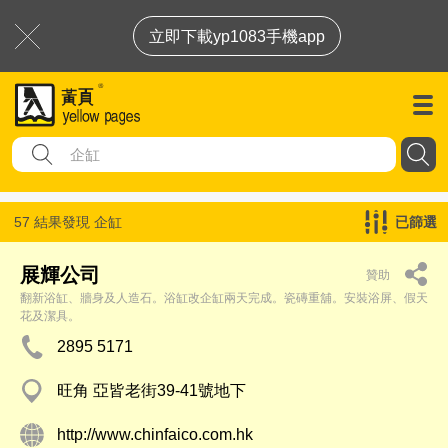
立即下載yp1083手機app
57 結果發現
企缸
已篩選
展輝公司
贊助
翻新浴缸、牆身及人造石。浴缸改企缸兩天完成。瓷磚重舖。安裝浴屏、假天
花及潔具。
2895 5171
旺角 亞皆老街39-41號地下
http://www.chinfaico.com.hk