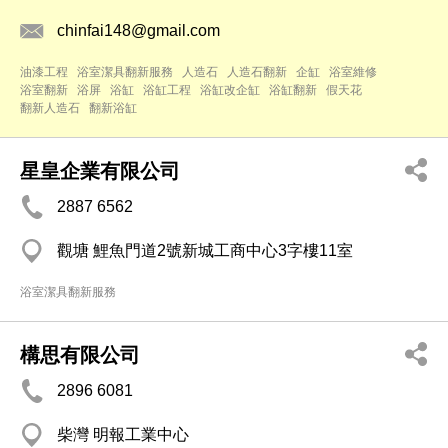
chinfai148@gmail.com
油漆工程
浴室潔具翻新服務
人造石
人造石翻新
企缸
浴室維修
浴室翻新
浴屏
浴缸
浴缸工程
浴缸改企缸
浴缸翻新
假天花
翻新人造石
翻新浴缸
星皇企業有限公司
2887 6562
觀塘 鯉魚門道2號新城工商中心3字樓11室
浴室潔具翻新服務
構思有限公司
2896 6081
柴灣 明報工業中心