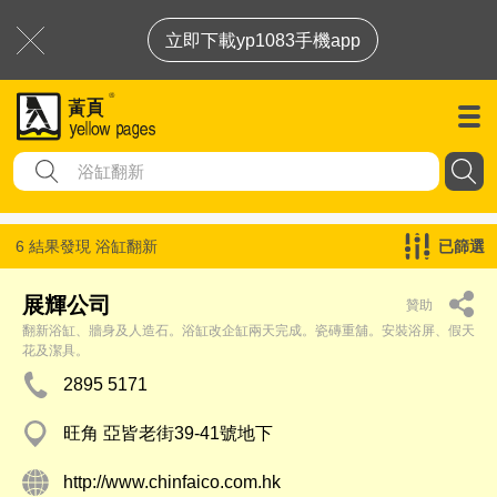
立即下載yp1083手機app
6 結果發現
浴缸翻新
已篩選
展輝公司
贊助
翻新浴缸、牆身及人造石。浴缸改企缸兩天完成。瓷磚重舖。安裝浴屏、假天
花及潔具。
2895 5171
旺角 亞皆老街39-41號地下
http://www.chinfaico.com.hk