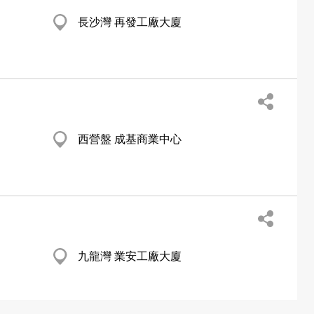
長沙灣 再發工廠大廈
西營盤 成基商業中心
九龍灣 業安工廠大廈