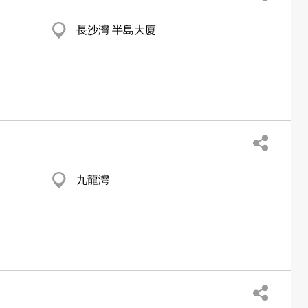
長沙灣 半島大廈
九龍灣