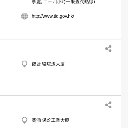
事處, 二十四小時一般查詢熱線)
http://www.tid.gov.hk/
觀塘 駱駝漆大廈
葵涌 保盈工業大廈