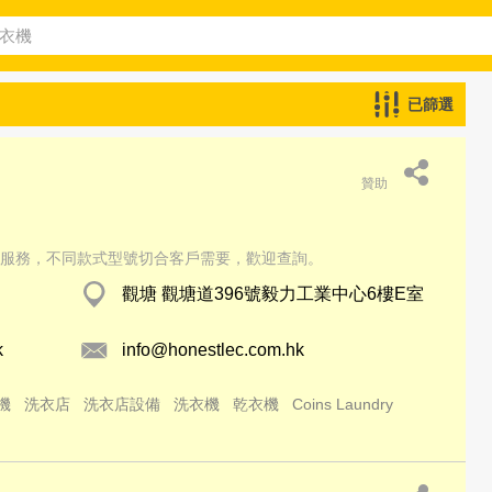
已篩選
贊助
服務，不同款式型號切合客戶需要，歡迎查詢。
觀塘 觀塘道396號毅力工業中心6樓E室
k
info@honestlec.com.hk
機
洗衣店
洗衣店設備
洗衣機
乾衣機
Coins Laundry