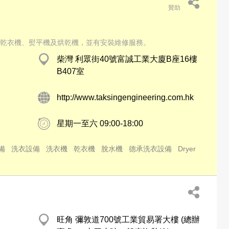
贊助
乾衣機、熨平機及烘乾機，並有安裝維修服務。
柴灣 利眾街40號富誠工業大廈B座16樓
B407室
http://www.taksingengineering.com.hk
星期一至六 09:00-18:00
備
洗衣設備
洗衣機
乾衣機
脫水機
德承洗衣設備
Dryer
旺角 彌敦道700號工業貿易署大樓 (總辦