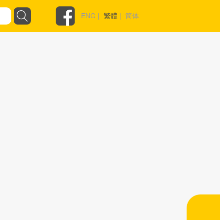
ENG
|
繁體
|
简体