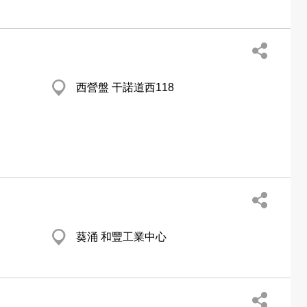
西營盤 干諾道西118
葵涌 和豐工業中心