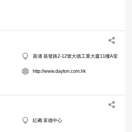
葵涌 葵發路2-12號大德工業大廈11樓A室
http://www.dayton.com.hk
紅磡 富德中心