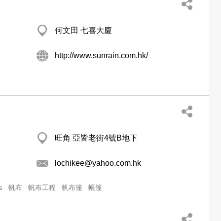
何文田 七喜大廈
http://www.sunrain.com.hk/
旺角 亞皆老街4號B地下
lochikee@yahoo.com.hk
s
帆布
帆布工程
帆布篷
帳篷