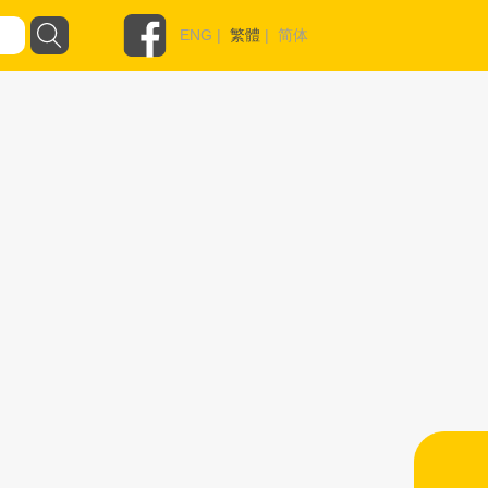
ENG
|
繁體
|
简体