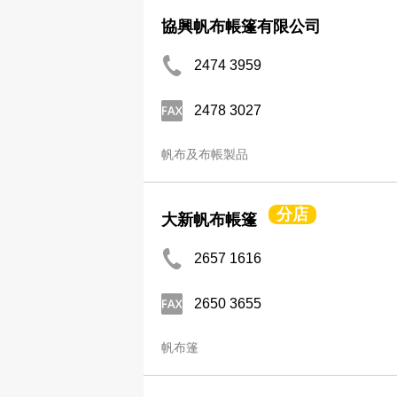
協興帆布帳篷有限公司
2474 3959
2478 3027
帆布及布帳製品
分店
大新帆布帳篷
2657 1616
2650 3655
帆布篷