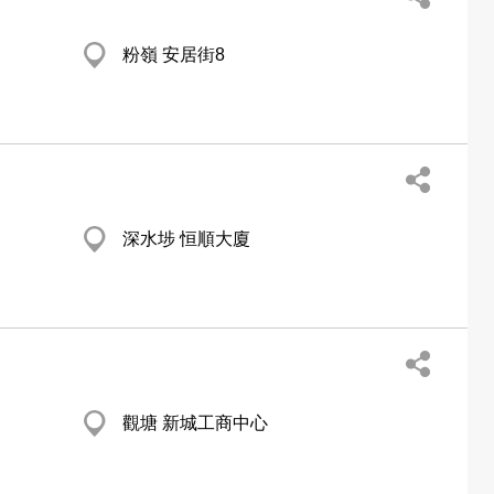
粉嶺 安居街8
深水埗 恒順大廈
觀塘 新城工商中心