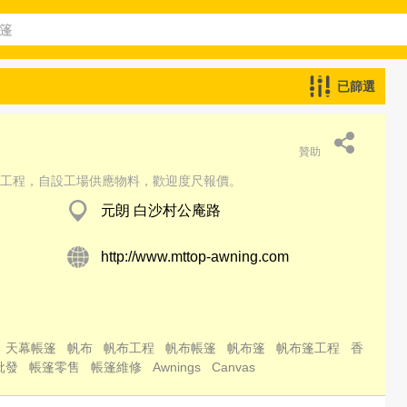
已篩選
贊助
工程，自設工場供應物料，歡迎度尺報價。
元朗 白沙村公庵路
http://www.mttop-awning.com
天幕帳篷
帆布
帆布工程
帆布帳篷
帆布篷
帆布篷工程
香
批發
帳篷零售
帳篷維修
Awnings
Canvas