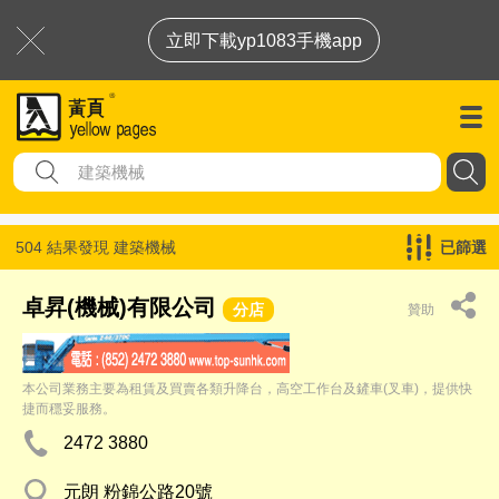
立即下載yp1083手機app
504 結果發現
建築機械
已篩選
卓昇(機械)有限公司
分店
贊助
本公司業務主要為租賃及買賣各類升降台，高空工作台及鏟車(叉車)，提供快
捷而穩妥服務。
2472 3880
元朗 粉錦公路20號