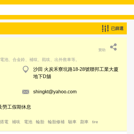
已篩選
贊助
電池、合金鈴、補呔、戥呔、出外救車等。
沙田 火炭禾寮坑路18-28號聯邦工業大廈
地下D舖
shingkt@yahoo.com
期日及勞工假期休息
搭電
補呔
電池
輪胎
輪胎修補
驗車
劏車
tire