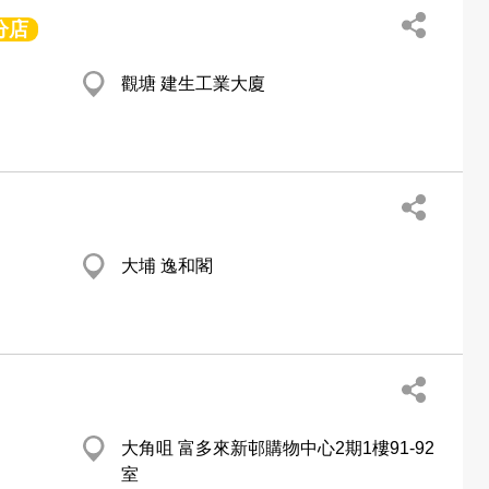
分店
觀塘 建生工業大廈
大埔 逸和閣
大角咀 富多來新邨購物中心2期1樓91-92
室