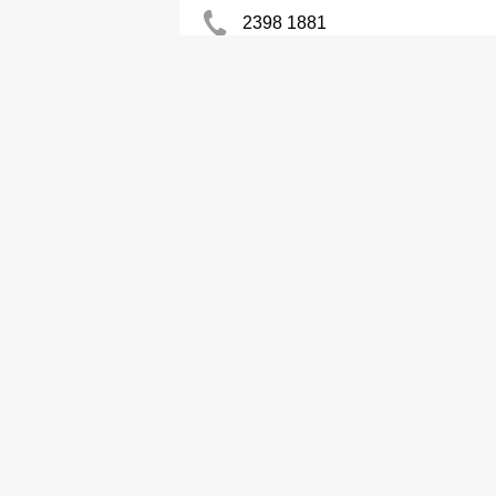
2398 1881
社團組織
捷利專業電聲工程有限公司
2191 3660
佳彰電泡廠有限公司
2684 1155
http://KAI-CHEONG.COM.HK
聖誕飾物─批發及製造