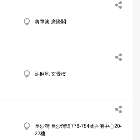
將軍澳 廣隆閣
油麻地 文景樓
長沙灣 長沙灣道778-784號香港中心20-
22樓