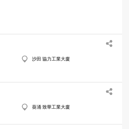
沙田 協力工業大廈
葵涌 致華工業大廈