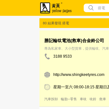
80 結果發現
搭電
勝記輪呔電池(救車)合金鈴公司
專為私家車、大小型貨車，提供輪呔、汽車
3188 9533
http://www.shingkeetyres.com
星期一至六 08:00-18:15 星
汽車拆卸
輪胎─零售
車呔
呔鈴
救車