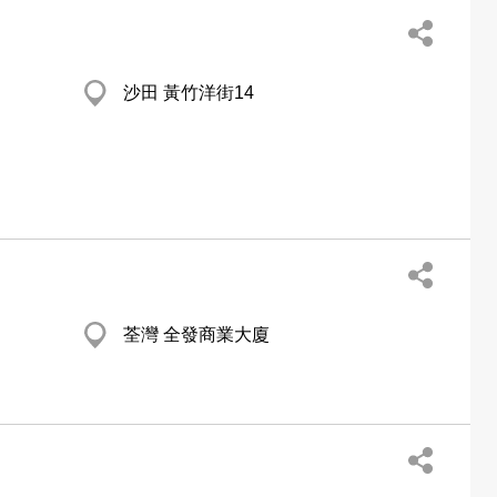
沙田 黃竹洋街14
荃灣 全發商業大廈