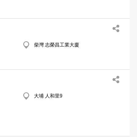
柴灣 志榮昌工業大廈
大埔 人和里9