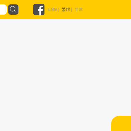
ENG
|
繁體
|
简体