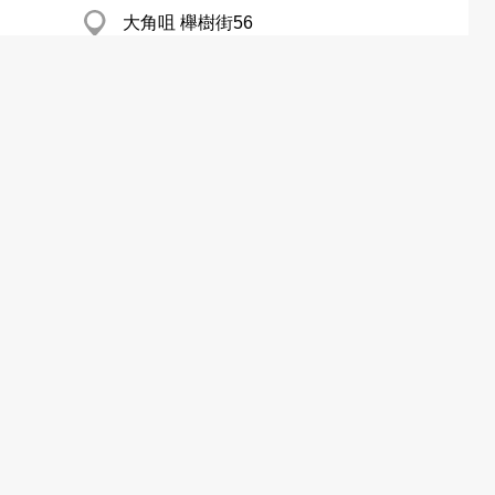
大角咀 櫸樹街56
觀塘 建業中心
沙田 威力工業中心