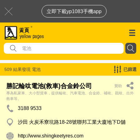
立即下載yp1083手機app
509 結果發現
電池
已篩選
勝記輪呔電池(救車)合金鈴公司
贊助
專為私家車、大小型貨車，提供輪呔、汽車電池、合金鈴、補呔、戥呔、出外
救車等。
3188 9533
沙田 火炭禾寮坑路18-28號聯邦工業大廈地下D舖
http://www.shingkeetyres.com