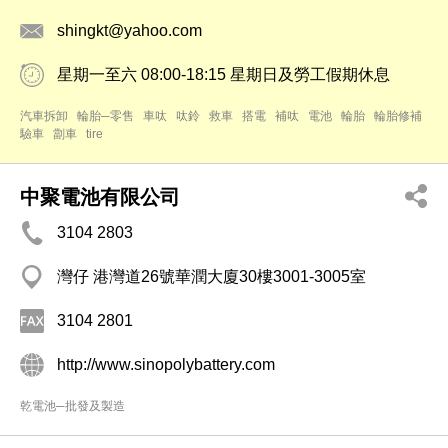
shingkt@yahoo.com
星期一至六 08:00-18:15 星期日及勞工假期休息
汽車拆卸
輪胎─零售
車呔
呔鈴
救車
搭電
補呔
電池
輪胎
輪胎修補
驗車
劏車
tire
中聚電池有限公司
3104 2803
灣仔 港灣道26號華潤大廈30樓3001-3005室
3104 2801
http://www.sinopolybattery.com
乾電池─批發及製造