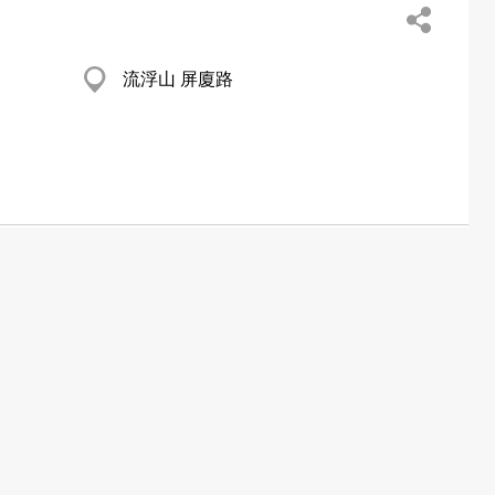
流浮山 屏廈路
沙田 喜利佳工業大廈
新蒲崗 宏基中心