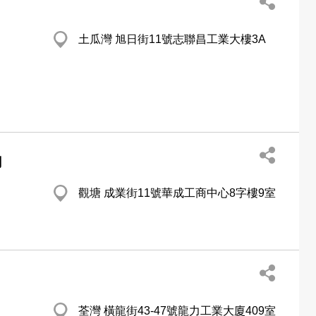
土瓜灣 旭日街11號志聯昌工業大樓3A
司
觀塘 成業街11號華成工商中心8字樓9室
荃灣 橫龍街43-47號龍力工業大廈409室