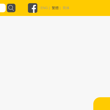
ENG
|
繁體
|
简体