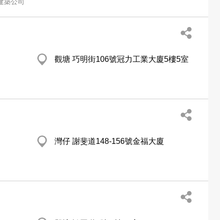
建築公司
觀塘 巧明街106號冠力工業大廈5樓5室
灣仔 謝斐道148-156號金福大廈