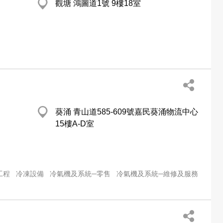
觀塘 鴻圖道1號 9樓18室
葵涌 青山道585-609號嘉民葵涌物流中心
15樓A-D室
工程
冷凍設備
冷氣機及系統─零售
冷氣機及系統─維修及服務