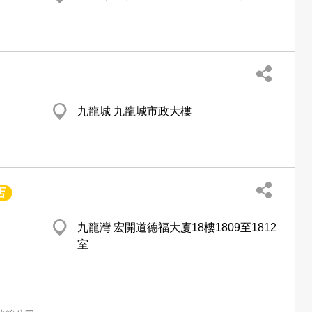
九龍城 九龍城市政大樓
店
九龍灣 宏開道德福大廈18樓1809至1812
室