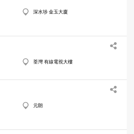
深水埗 金玉大廈
荃灣 有線電視大樓
元朗