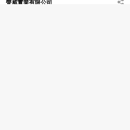
聲威實業有限公司
2555 9269
香港仔 利群商業大廈
渡輪
船艇遊覽及租賃
Tung Yick Rope Works Ltd
2552 6571
Po Chong Wan, Wong Chuk Hang
繩纜
亞洲纜廠
2518 0206