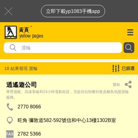
立即下載yp1083手機app
18 結果發現
渡輪
已篩選
逍遙遊公司
贊助
專營遊艇、高速客輪和24小時電船租賃，另提供自助餐到會及離島地盤渡輪
服務。
2770 8066
旺角 彌敦道582-592號信和中心13樓1302B室
2782 5366