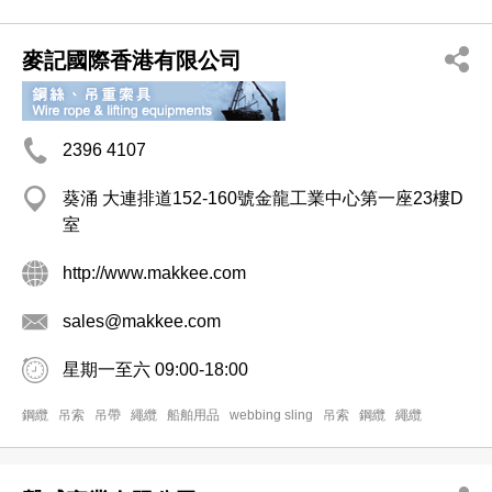
麥記國際香港有限公司
2396 4107
葵涌 大連排道152-160號金龍工業中心第一座23樓D
室
http://www.makkee.com
sales@makkee.com
星期一至六 09:00-18:00
鋼纜
吊索
吊帶
繩纜
船舶用品
webbing sling
吊索
鋼纜
繩纜