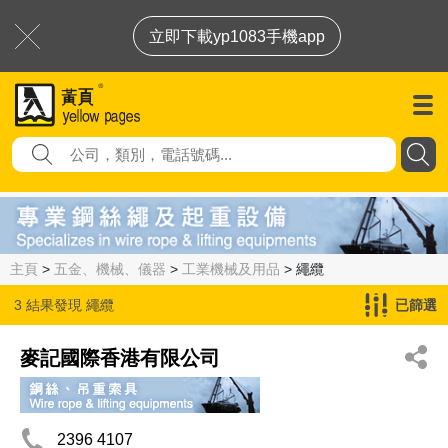
立即下載yp1083手機app
主頁
>
五金、機械、儀器
>
工業機械及用品
> 繩纜
3 結果發現
繩纜
已篩選
麥記國際香港有限公司
2396 4107