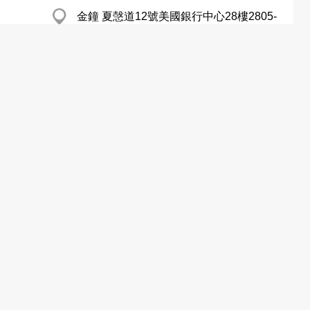
金鐘 夏愨道12號美國銀行中心28樓2805-
6室
http://www.irasia.com/listco/hk/cei/index.htm
粉嶺 安樂村業暢街13號葉氏化工大廈
http://www.yipschemical.com