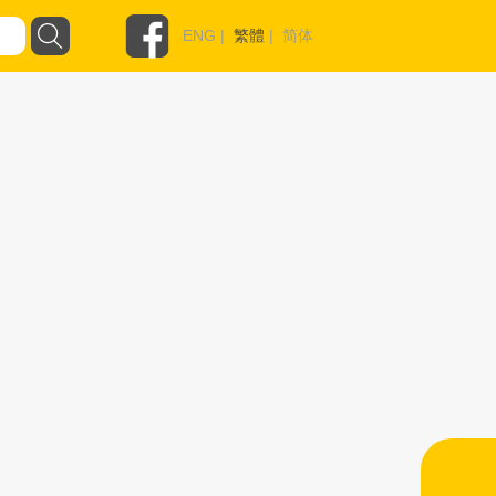
ENG
|
繁體
|
简体