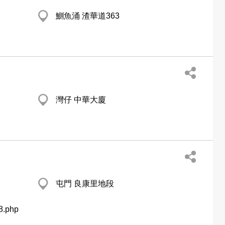
鰂魚涌 渣華道363
灣仔 中華大廈
屯門 良康里地段
18.php