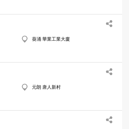
葵涌 華業工業大廈
元朗 唐人新村