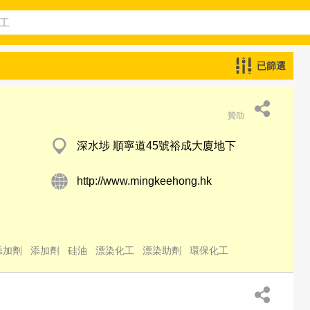
已篩選
贊助
深水埗 順寧道45號裕成大廈地下
http://www.mingkeehong.hk
添加劑
添加劑
硅油
漂染化工
漂染助劑
環保化工