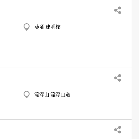
葵涌 建明樓
流浮山 流浮山道