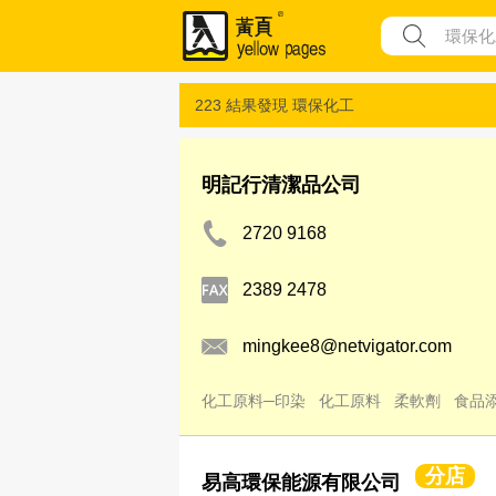
223 結果發現
環保化工
明記行清潔品公司
2720 9168
2389 2478
mingkee8@netvigator.com
化工原料─印染
化工原料
柔軟劑
食品
分店
易高環保能源有限公司