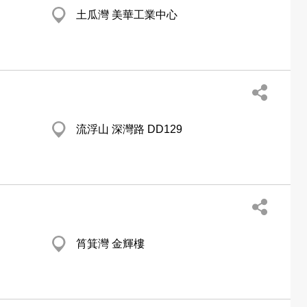
土瓜灣 美華工業中心
流浮山 深灣路 DD129
筲箕灣 金輝樓