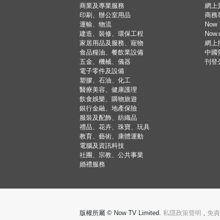
商業及專業服務
網上
印刷、辦公室用品
商務
運輸、物流
Now 
建造、裝修、環保工程
Now
家居用品及服務、寵物
網上
食品糧油、餐飲業設備
中國
五金、機械、儀器
刊登
電子零件及設備
塑膠、石油、化工
醫療美容、健康護理
飲食娛樂、購物旅遊
銀行金融、地產保險
服裝及配飾、紡織品
禮品、花卉、珠寶、玩具
教育、藝術、康體運動
電腦及資訊科技
社團、宗教、公共事業
婚禮服務
版權所屬 © Now TV Limited.
私隱政策聲明
,
免責