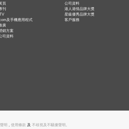
黃頁
公司資料
專刊
港人港情品牌大獎
TV
星級優秀品牌大獎
.com及手機應用程式
客戶服務
推廣
營銷方案
公司資料
聲明
,
使用條款
及
不歧視及不騷擾聲明。