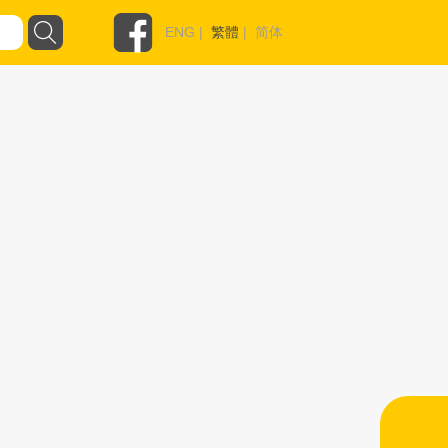
ENG
|
繁體
|
简体