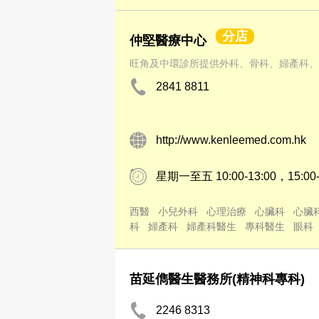
分店
仲堅醫療中心
旺角及中環診所提供外科、骨科、婦產科、
2841 8811
http://www.kenleemed.com.hk
星期一至五 10:00-13:00，15:00-1
西醫
小兒外科
心理治療
心臟科
心臟
科
婦產科
婦產科醫生
專科醫生
眼科
苗延儁醫生醫務所(精神科專科)
2246 8313