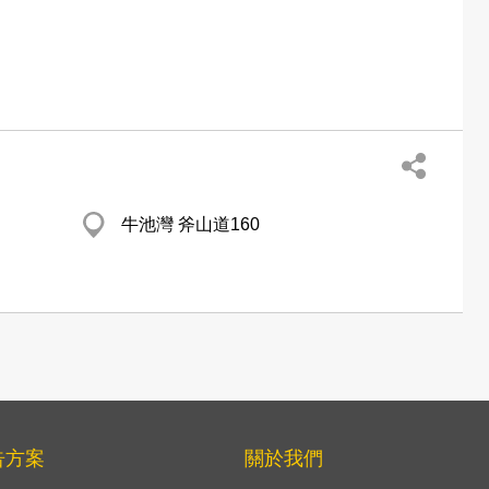
牛池灣 斧山道160
告方案
關於我們