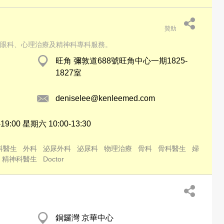
贊助
眼科、心理治療及精神科專科服務。
旺角 彌敦道688號旺角中心一期1825-
1827室
deniselee@kenleemed.com
9:00 星期六 10:00-13:30
科醫生
外科
泌尿外科
泌尿科
物理治療
骨科
骨科醫生
婦
精神科醫生
Doctor
銅鑼灣 京華中心