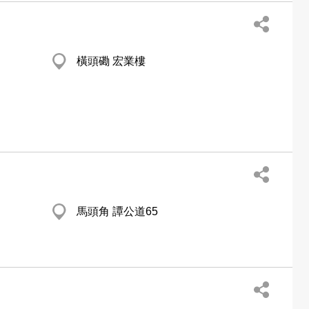
橫頭磡 宏業樓
馬頭角 譚公道65