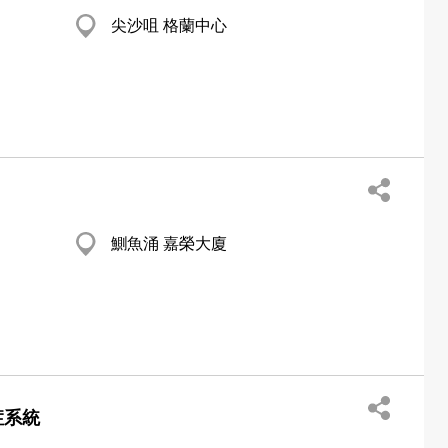
尖沙咀 格蘭中心
鰂魚涌 嘉榮大廈
症系統