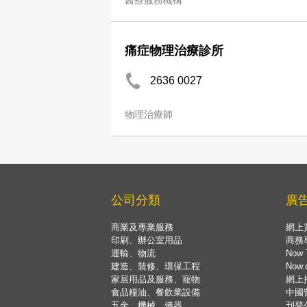
醫療服務機構
痛症物理治療診所
2636 0027
物理治療師
公司分類
廣
商業及專業服務
網上
印刷、辦公室用品
商務
運輸、物流
Now 
建造、裝修、環保工程
Now
家居用品及服務、寵物
網上
食品糧油、餐飲業設備
中國
五金、機械、儀器
刊登