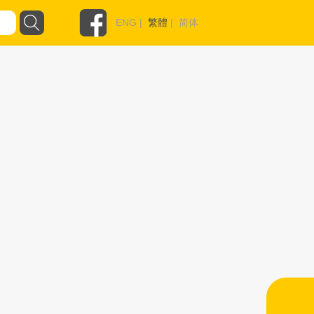
ENG
|
繁體
|
简体