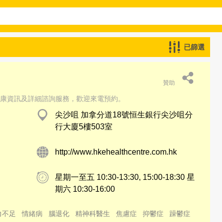
已篩選
贊助
康資訊及詳細諮詢服務，歡迎來電預約。
尖沙咀 加拿分道18號恒生銀行尖沙咀分
行大廈5樓503室
http://www.hkehealthcentre.com.hk
星期一至五 10:30-13:30, 15:00-18:30 星
期六 10:30-16:00
力不足
情緒病
腦退化
精神科醫生
焦慮症
抑鬱症
躁鬱症