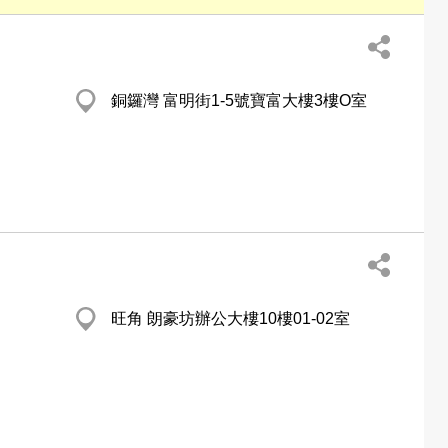
銅鑼灣 富明街1-5號寶富大樓3樓O室
旺角 朗豪坊辦公大樓10樓01-02室