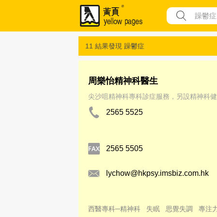
11 結果發現
躁鬱症
周樂怡精神科醫生
尖沙咀精神科專科診症服務，另設精神科健
2565 5525
2565 5505
lychow@hkpsy.imsbiz.com.hk
西醫專科─精神科
失眠
思覺失調
專注