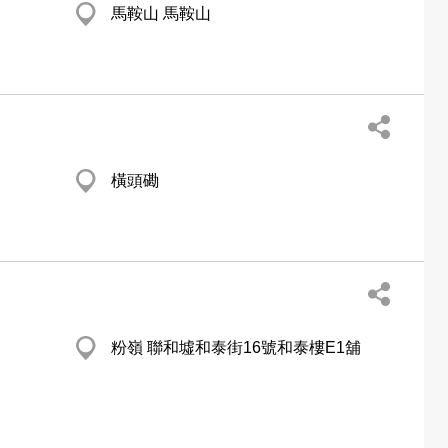
馬鞍山 馬鞍山
橫頭磡
粉嶺 聯和墟和泰街16號和泰樓E1舖