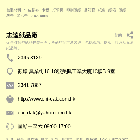
包裝材料
牛皮膠布
卡板
打帶機
印刷膠紙
捆箱膜
紙角
紙箱
膠紙
機帶
警示帶
packaging
志達紙品廠
贊助
從事各類型紙品包裝生產，產品均於本港製造，包括紙箱、摺盒、啤盒及瓦通
紙品等。
2345 8139
觀塘 興業街16-18號美興工業大廈10樓B-9室
2341 7887
http://www.chi-dak.com.hk
chi_dak@yahoo.com.hk
星期一至六 09:00-17:00
紙盒
包裝
紙皮箱
紙盒
紙箱
紙護角
啤盒
搬屋箱
Box
Carton box