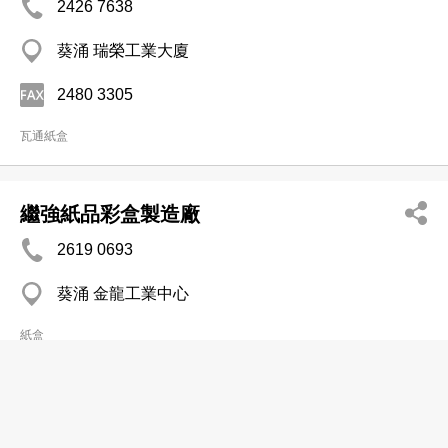
2426 7638
葵涌 瑞榮工業大廈
2480 3305
瓦通紙盒
繼強紙品彩盒製造廠
2619 0693
葵涌 金龍工業中心
紙盒
興泰行洋紙有限公司
2557 8058