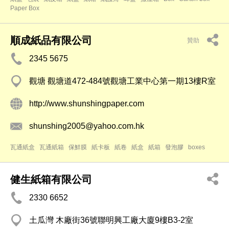
Paper Box
順成紙品有限公司
贊助
2345 5675
觀塘 觀塘道472-484號觀塘工業中心第一期13樓R室
http://www.shunshingpaper.com
shunshing2005@yahoo.com.hk
瓦通紙盒
瓦通紙箱
保鮮膜
紙卡板
紙卷
紙盒
紙箱
發泡膠
boxes
健生紙箱有限公司
2330 6652
土瓜灣 木廠街36號聯明興工廠大廈9樓B3-2室