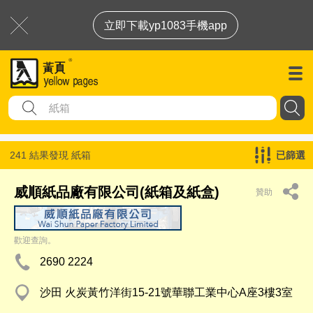
立即下載yp1083手機app
241 結果發現
紙箱
已篩選
威順紙品廠有限公司(紙箱及紙盒)
贊助
歡迎查詢。
2690 2224
沙田 火炭黃竹洋街15-21號華聯工業中心A座3樓3室