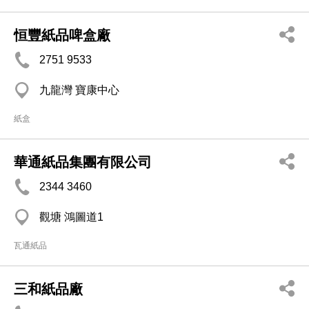
恒豐紙品啤盒廠
2751 9533
九龍灣 寶康中心
紙盒
華通紙品集團有限公司
2344 3460
觀塘 鴻圖道1
瓦通紙品
三和紙品廠