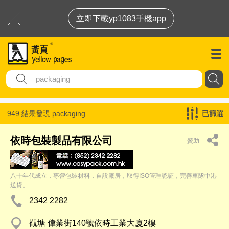
立即下載yp1083手機app
949 結果發現
packaging
已篩選
依時包裝製品有限公司
贊助
八十年代成立，專營包裝材料，自設廠房，取得ISO管理認証，完善車隊中港
送貨。
2342 2282
觀塘 偉業街140號依時工業大廈2樓