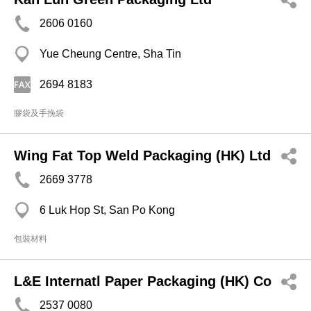
2606 0160
Yue Cheung Centre, Sha Tin
2694 8183
膠袋及手挽袋
Wing Fat Top Weld Packaging (HK) Ltd
2669 3778
6 Luk Hop St, San Po Kong
包裝材料
L&E Internatl Paper Packaging (HK) Co
2537 0080