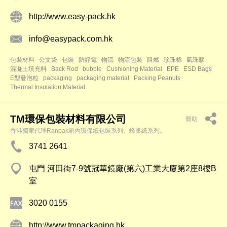
http://www.easy-pack.hk
info@easypack.com.hk
包裝材料
公文袋
包裝
防靜電
物流
物流包裝
阻燃
珍珠棉
氣珠膠
混凝土填充料
Back Rod
bubble
Cushioning Material
EPE
ESD Bags
E型發泡粒
packaging
packaging material
Packing Peanuts
Thermal Insulation Material
TM環保包裝材料有限公司
贊助
香港獨家代理Ranpak箱內環保紙包裝系列、蜂巢紙系列。
3741 2641
屯門 河田街7-9號冠華鏡廠(第六)工業大廈第2座8樓B
室
3020 0155
http://www.tmpackaging.hk