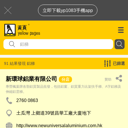
立即下載yp1083手機app
91 結果發現
鋁梯
已篩選
新環球鋁業有限公司
分店
贊助
專營楓葉牌各類鋁質製品批發，包括鋁窗、鋁質重力比架扶手梯、A字鋁梯及
伸縮鋁雲梯。
2760 0863
土瓜灣 上鄉道39號昌華工廠大廈地下
http://www.newuniversalaluminium.com.hk