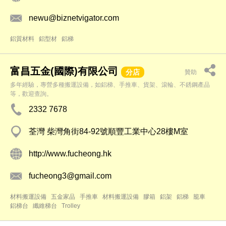
newu@biznetvigator.com
鋁質材料
鋁型材
鋁梯
富昌五金(國際)有限公司
分店
贊助
多年經驗，專營多種搬運設備，如鋁梯、手推車、貨架、滾輪、不銹鋼產品
等，歡迎查詢。
2332 7678
荃灣 柴灣角街84-92號順豐工業中心28樓M室
http://www.fucheong.hk
fucheong3@gmail.com
材料搬運設備
五金家品
手推車
材料搬運設備
膠箱
鋁架
鋁梯
籠車
鋁梯台
纖維梯台
Trolley