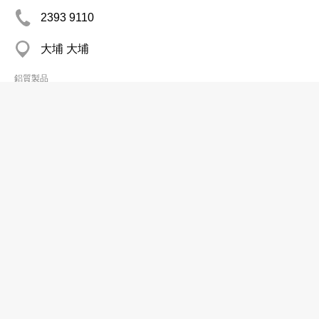
2393 9110
大埔 大埔
鋁質製品
邦迪實業有限公司
2121 2390
沙田 金豪工業大廈
鋁質製品
義記祥五金有限公司
分店
2398 3688
旺角 福安工廠大廈