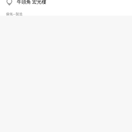
牛頭角 宏光樓
傢俬─製造
浩男五金裝飾材料有限公司
2399 0800
旺角
3579 8055
五金製品─零售
香港品新實業公司
2420 6108
葵涌 貴盛工業大廈