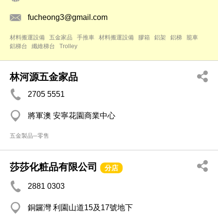
fucheong3@gmail.com
材料搬運設備
五金家品
手推車
材料搬運設備
膠箱
鋁架
鋁梯
籠車
鋁梯台
纖維梯台
Trolley
林河源五金家品
2705 5551
將軍澳 安寧花園商業中心
五金製品─零售
莎莎化粧品有限公司
分店
2881 0303
銅鑼灣 利園山道15及17號地下