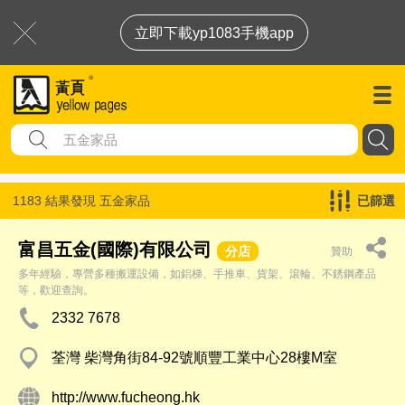
立即下載yp1083手機app
1183 結果發現
五金家品
已篩選
富昌五金(國際)有限公司
分店
贊助
多年經驗，專營多種搬運設備，如鋁梯、手推車、貨架、滾輪、不銹鋼產品
等，歡迎查詢。
2332 7678
荃灣 柴灣角街84-92號順豐工業中心28樓M室
http://www.fucheong.hk