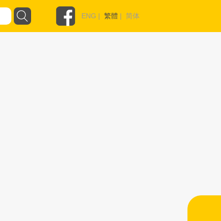
ENG
|
繁體
|
简体