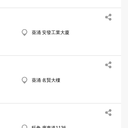
葵涌 安發工業大廈
葵涌 名賢大樓
旺角 廣東道1136