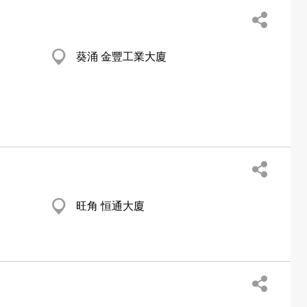
葵涌 金豐工業大廈
旺角 恒通大廈