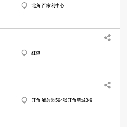
北角 百家利中心
紅磡
旺角 彌敦道594號旺角新城3樓