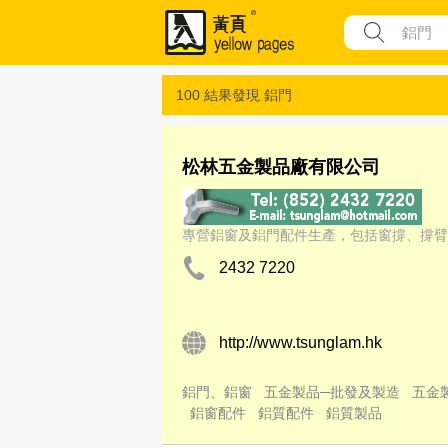
100 結果發現
鋁門
松林五金製品廠有限公司
專營鋁窗及鋁門配件生產，包括窗撐、撐臂
2432 7220
http://www.tsunglam.hk
鋁門、鋁窗
五金製品─批發及製造
五金
鋁窗配件
鋁質配件
鋁質製品