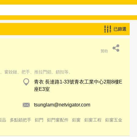
已篩選
贊助
、窗鉸鏈、把手、推拉門鎖、鎖扣等。
青衣 長達路1-33號青衣工業中心2期8樓E
座E3室
tsunglam@netvigator.com
製品
多點鎖把手
鋁門
鋁門窗配件
鋁窗
鋁窗工程
鋁窗五金