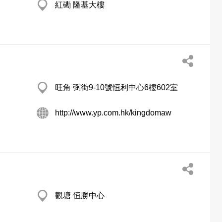
紅磡 隆基大樓
旺角 弼街9-10號恒利中心6樓602室
http://www.yp.com.hk/kingdomaw
觀塘 恒勝中心