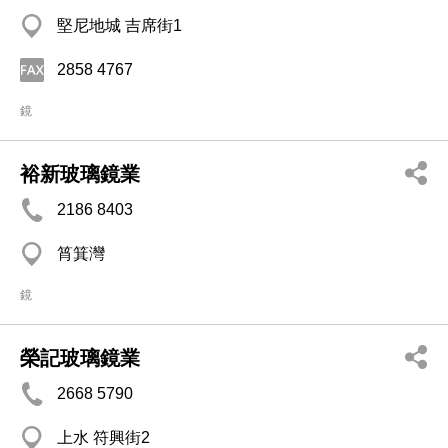
堅尼地城 吉席街1
2858 4767
鏡
裕新玻璃鏡業
2186 8403
筲箕灣
鏡
榮記玻璃鏡業
2668 5790
上水 符興街2