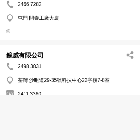
2466 7282
屯門 開泰工廠大廈
鏡
鏡威有限公司
2498 3831
荃灣 沙咀道29-35號科技中心22字樓7-8室
2411 3360
傢俬─批發
傢俬─零售
傢俬─製造
鏡明玻璃
2384 4392