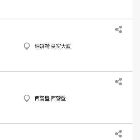
銅鑼灣 皇室大廈
西營盤 西營盤