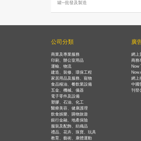
罐─批發及製造
公司分類
廣
商業及專業服務
網上
印刷、辦公室用品
商務
運輸、物流
Now 
建造、裝修、環保工程
Now
家居用品及服務、寵物
網上
食品糧油、餐飲業設備
中國
五金、機械、儀器
刊登
電子零件及設備
塑膠、石油、化工
醫療美容、健康護理
飲食娛樂、購物旅遊
銀行金融、地產保險
服裝及配飾、紡織品
禮品、花卉、珠寶、玩具
教育、藝術、康體運動