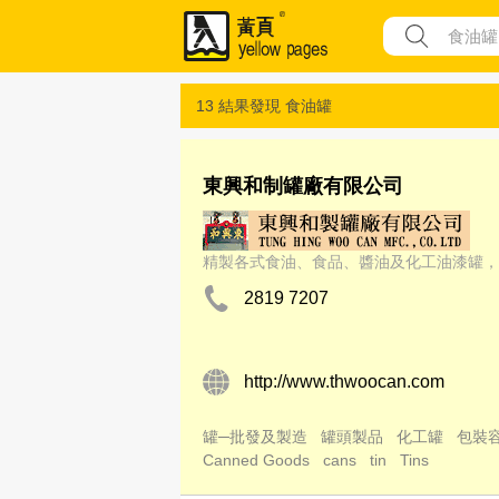
13 結果發現
食油罐
東興和制罐廠有限公司
精製各式食油、食品、醬油及化工油漆罐，
2819 7207
http://www.thwoocan.com
罐─批發及製造
罐頭製品
化工罐
包裝
Canned Goods
cans
tin
Tins