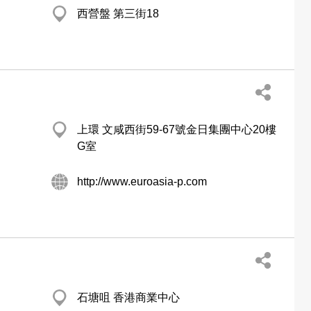
西營盤 第三街18
上環 文咸西街59-67號金日集團中心20樓
G室
http://www.euroasia-p.com
石塘咀 香港商業中心