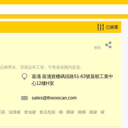
已篩選
贊助
品種齊全。深港設有工場，可香港或國內提貨。
葵涌 葵涌貨櫃碼頭路51-63號葵順工業中
心12樓H室
sales@thwoocan.com
容器
油漆罐
食油罐
食品包裝
桶
圓罐
鐵桶
鐵罐
罐