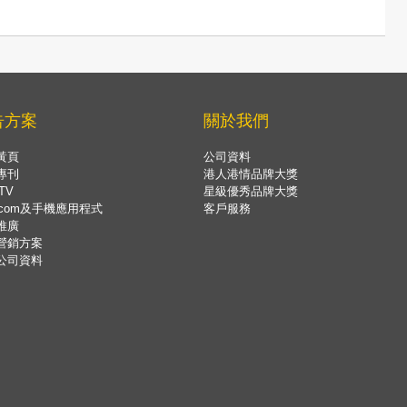
告方案
關於我們
黃頁
公司資料
專刊
港人港情品牌大獎
TV
星級優秀品牌大獎
.com及手機應用程式
客戶服務
推廣
營銷方案
公司資料