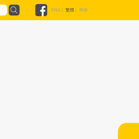
ENG
|
繁體
|
简体