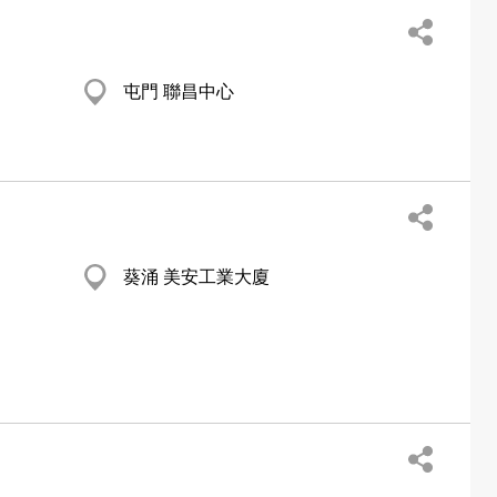
屯門 聯昌中心
葵涌 美安工業大廈