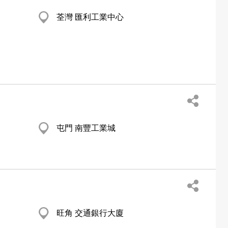
荃灣 匯利工業中心
屯門 南豐工業城
旺角 交通銀行大廈