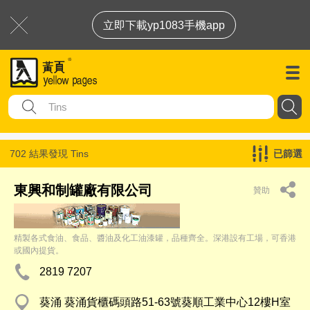
立即下載yp1083手機app
702 結果發現
Tins
已篩選
東興和制罐廠有限公司
贊助
精製各式食油、食品、醬油及化工油漆罐，品種齊全。深港設有工場，可香港
或國內提貨。
2819 7207
葵涌 葵涌貨櫃碼頭路51-63號葵順工業中心12樓H室