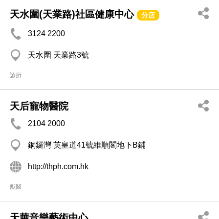
天水圍(天業路)社區健康中心
分店
3124 2200
天水圍 天業路3號
診所
天后寵物醫院
2104 2000
銅鑼灣 英皇道41號維順閣地下B鋪
http://thph.com.hk
獸醫
天華音樂藝術中心