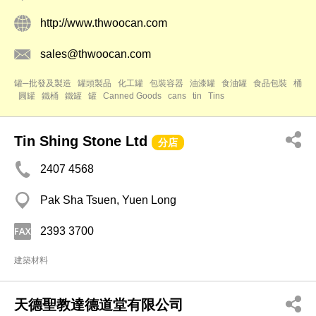
http://www.thwoocan.com
sales@thwoocan.com
罐─批發及製造
罐頭製品
化工罐
包裝容器
油漆罐
食油罐
食品包裝
桶
圓罐
鐵桶
鐵罐
罐
Canned Goods
cans
tin
Tins
Tin Shing Stone Ltd
分店
2407 4568
Pak Sha Tsuen, Yuen Long
2393 3700
建築材料
天德聖教達德道堂有限公司