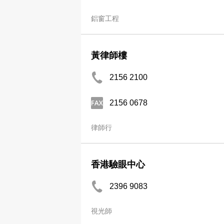
鋁窗工程
黃律師樓
2156 2100
2156 0678
律師行
香港驗眼中心
2396 9083
視光師