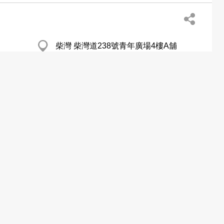
柴灣 柴灣道238號青年廣場4樓A舖
香港仔 舊大街58-62號C舖
屯門 富泰商場2樓