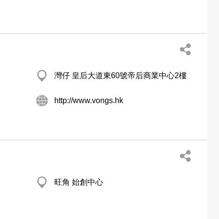
灣仔 皇后大道東60號帝后商業中心2樓
http://www.vongs.hk
旺角 始創中心