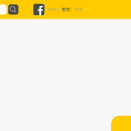
ENG
|
繁體
|
简体