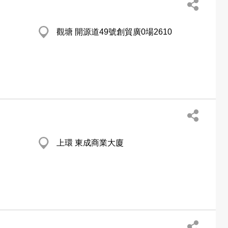
觀塘 開源道49號創貿廣0場2610
上環 東成商業大廈