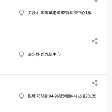
尖沙咀 加連威老道92號幸福中心1樓
深水埗 西九龍中心
觀塘 巧明街94-96號鴻圖中心2樓201室