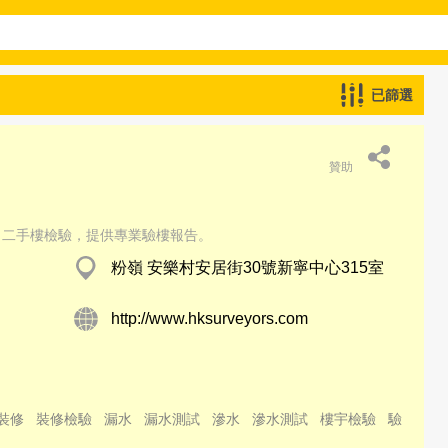
已篩選
贊助
、二手樓檢驗，提供專業驗樓報告。
粉嶺 安樂村安居街30號新寧中心315室
http://www.hksurveyors.com
裝修
裝修檢驗
漏水
漏水測試
滲水
滲水測試
樓宇檢驗
驗