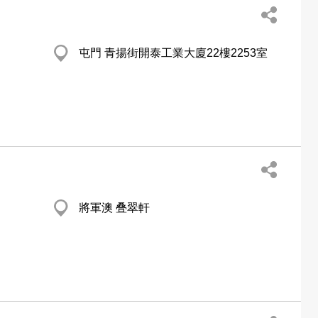
屯門 青揚街開泰工業大廈22樓2253室
將軍澳 叠翠軒