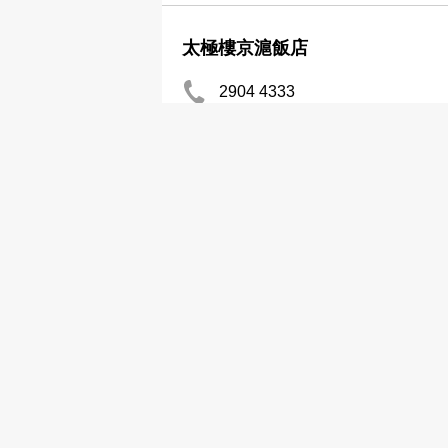
太極樓京滬飯店
2904 4333
北京菜
上海天龍樓
2873 6403
上海菜
鴻樓
3692 4751