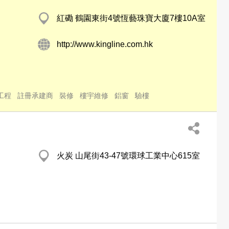
紅磡 鶴園東街4號恆藝珠寶大廈7樓10A室
http://www.kingline.com.hk
工程
註冊承建商
裝修
樓宇維修
鋁窗
驗樓
火炭 山尾街43-47號環球工業中心615室