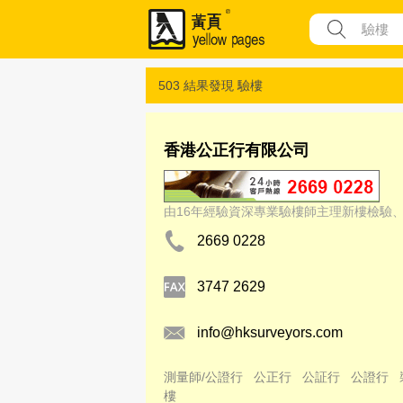
503 結果發現
驗樓
香港公正行有限公司
由16年經驗資深專業驗樓師主理新樓檢驗
2669 0228
3747 2629
info@hksurveyors.com
測量師/公證行
公正行
公証行
公證行
樓