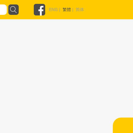
ENG
|
繁體
|
简体