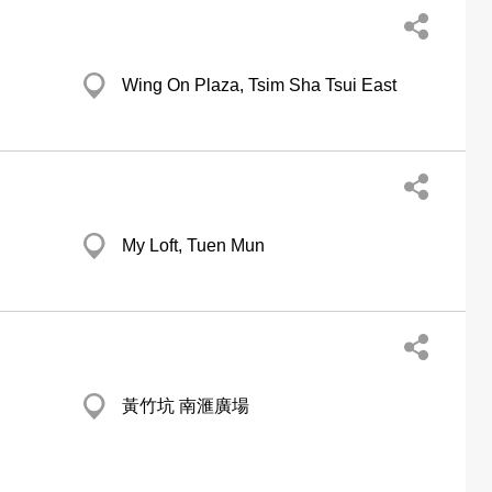
Wing On Plaza, Tsim Sha Tsui East
My Loft, Tuen Mun
黃竹坑 南滙廣場