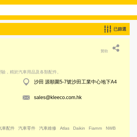
已篩選
贊助
年經驗，精於汽車用品及各類配件。
沙田 源順圍5-7號沙田工業中心地下A4
sales@kleeco.com.hk
汽車配件
汽車零件
汽車維修
Atlas
Daikin
Fiamm
NWB