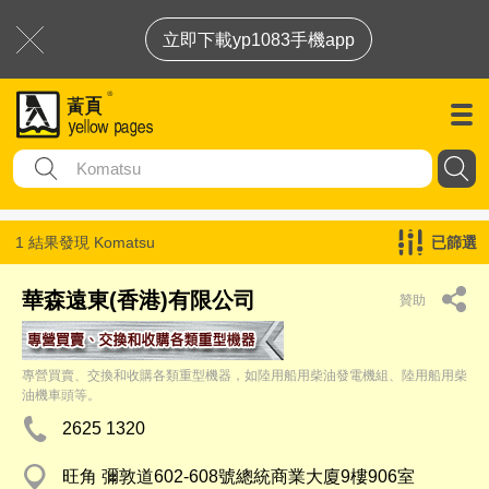
立即下載yp1083手機app
1 結果發現
Komatsu
已篩選
華森遠東(香港)有限公司
贊助
專營買賣、交換和收購各類重型機器，如陸用船用柴油發電機組、陸用船用柴
油機車頭等。
2625 1320
旺角 彌敦道602-608號總統商業大廈9樓906室