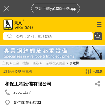
立即下載yp1083手機app
主頁
>
五金、機械、儀器
>
工業機械及用品
> 發電機
13 結果發現
發電機
已篩選
和保工程設備有限公司
2851 1177
黃竹坑 業勤街33