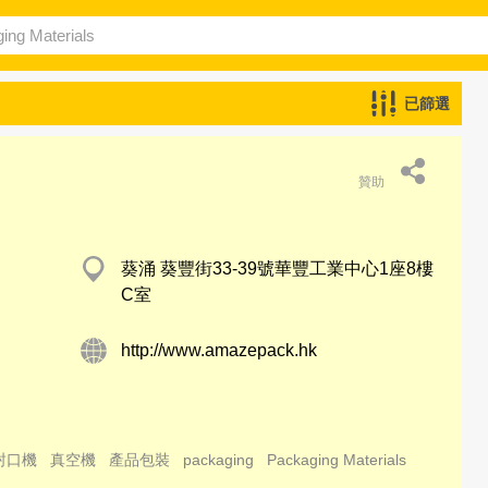
已篩選
贊助
葵涌 葵豐街33-39號華豐工業中心1座8樓
C室
http://www.amazepack.hk
封口機
真空機
產品包裝
packaging
Packaging Materials