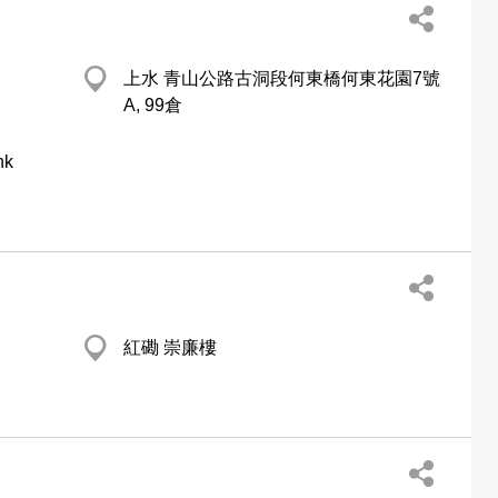
上水 青山公路古洞段何東橋何東花園7號
A, 99倉
hk
紅磡 崇廉樓