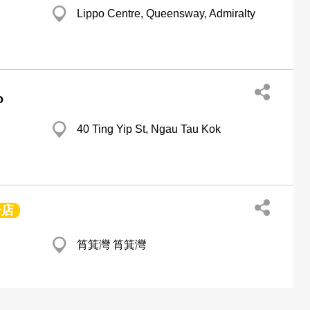
Lippo Centre, Queensway, Admiralty
o
40 Ting Yip St, Ngau Tau Kok
分店
筲箕灣 筲箕灣