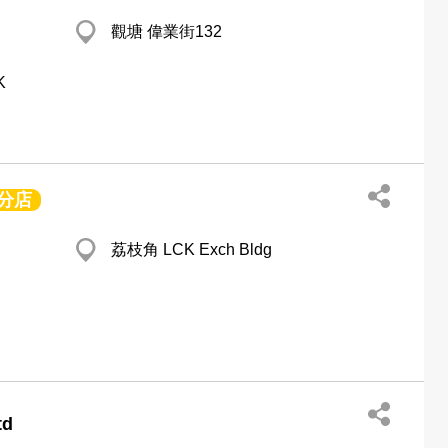
觀塘 偉業街132
K
分店
荔枝角 LCK Exch Bldg
td