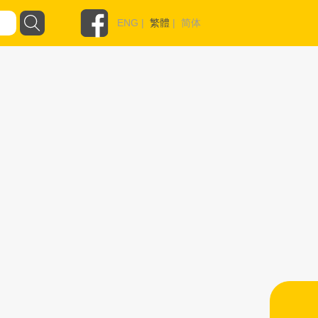
ENG
|
繁體
|
简体