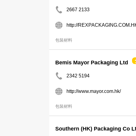
2667 2133
http://REXPACKAGING.COM.H
包裝材料
Bemis Mayor Packaging Ltd
2342 5194
http://www.mayor.com.hk/
包裝材料
Southern (HK) Packaging Co L