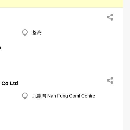
荃灣
m
 Co Ltd
九龍灣 Nan Fung Coml Centre