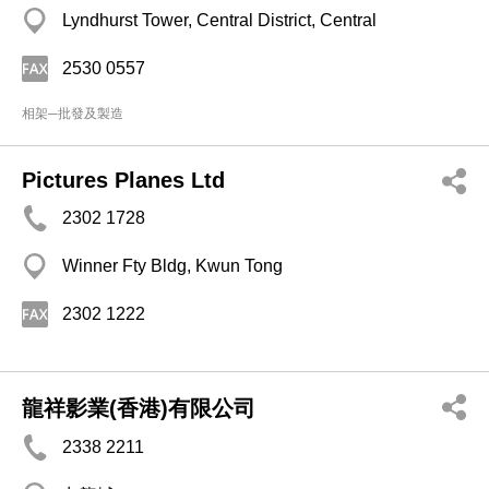
Lyndhurst Tower, Central District, Central
2530 0557
相架─批發及製造
Pictures Planes Ltd
2302 1728
Winner Fty Bldg, Kwun Tong
2302 1222
龍祥影業(香港)有限公司
2338 2211