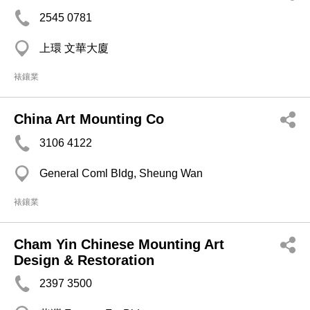
2545 0781
上環 文華大廈
裱鑲業
China Art Mounting Co
3106 4122
General Coml Bldg, Sheung Wan
裱鑲業
Cham Yin Chinese Mounting Art
Design & Restoration
2397 3500