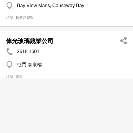
Bay View Mans, Causeway Bay
相架─批發及製造
偉光玻璃鏡業公司
2618 1601
屯門 泰康樓
相架─零售
畫藝玻璃畫架製作
2850 7851
上環 威基商業中心
相架─批發及製造