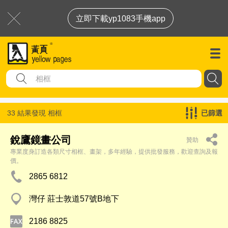
立即下載yp1083手機app
33 結果發現
相框
已篩選
銳鷹鏡畫公司
贊助
專業度身訂造各類尺寸相框、畫架，多年經驗，提供批發服務，歡迎查詢及報
價。
2865 6812
灣仔 莊士敦道57號B地下
2186 8825