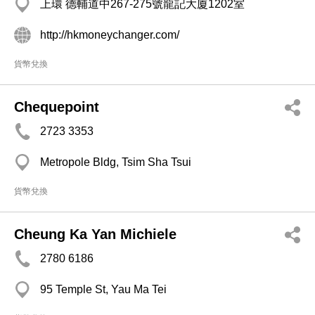
上環 德輔道中267-275號龍記大廈1202室
http://hkmoneychanger.com/
貨幣兌換
Chequepoint
2723 3353
Metropole Bldg, Tsim Sha Tsui
貨幣兌換
Cheung Ka Yan Michiele
2780 6186
95 Temple St, Yau Ma Tei