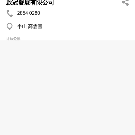
啟冠發展有限公司
2854 0280
半山 高雲臺
貨幣兌換
添利公司
2739 2988
深水埗
貨幣兌換
第一國際資源有限公司
分店
2718 2286