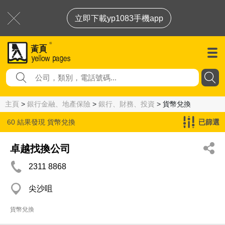
立即下載yp1083手機app
主頁
>
銀行金融、地產保險
>
銀行、財務、投資
> 貨幣兌換
60 結果發現
貨幣兌換
已篩選
卓越找換公司
2311 8868
尖沙咀
貨幣兌換