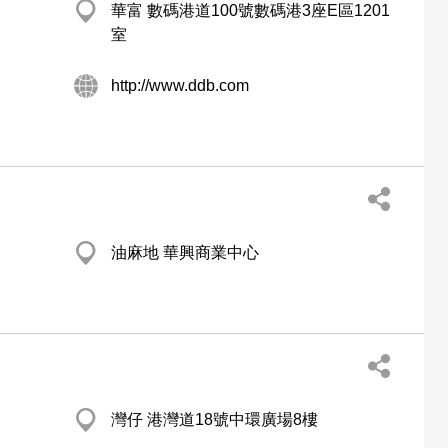
華富 數碼港道100號數碼港3座E區1201
室
http://www.ddb.com
油麻地 華興商業中心
灣仔 港灣道18號中環廣場8樓