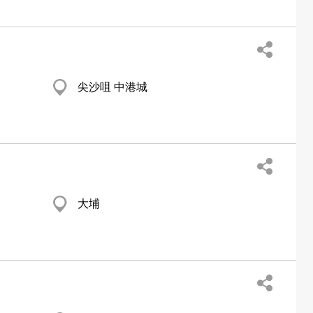
尖沙咀 中港城
大埔