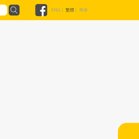
ENG
|
繁體
|
简体