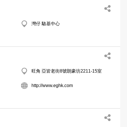
灣仔 駱基中心
旺角 亞皆老街8號朗豪坊2211-15室
http://www.eghk.com