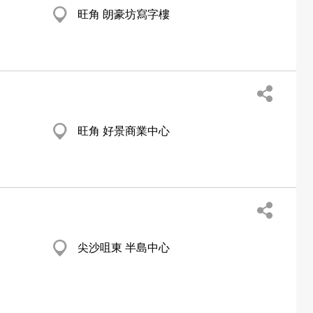
旺角 朗豪坊寫字樓
旺角 好景商業中心
尖沙咀東 半島中心