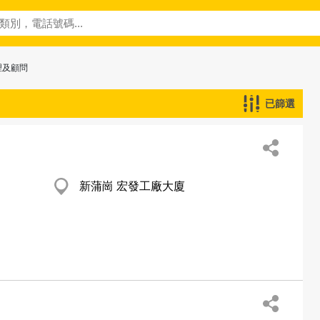
理及顧問
已篩選
新蒲崗 宏發工廠大廈