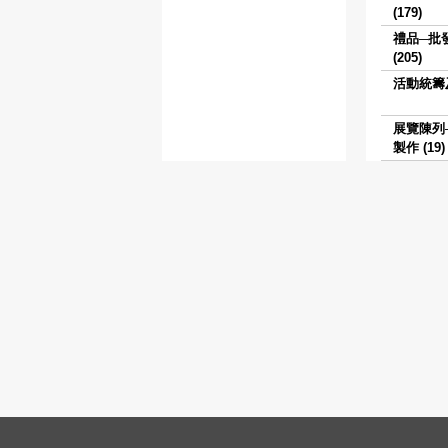
(179)
禮品─批
(205)
活動統籌及
展覽陳列
製作 (19)