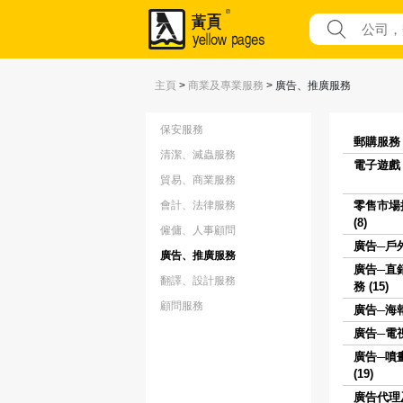
主頁
>
商業及專業服務
>
廣告、推廣服務
保安服務
郵購服務 (
清潔、滅蟲服務
電子遊戲 (
貿易、商業服務
會計、法律服務
零售市場
(8)
僱傭、人事顧問
廣告─戶外
廣告、推廣服務
廣告─直
翻譯、設計服務
務 (15)
顧問服務
廣告─海報 
廣告─電視 
廣告─噴
(19)
廣告代理