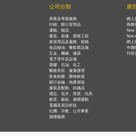
公司分類
廣
商業及專業服務
網上
印刷、辦公室用品
商務
運輸、物流
Now 
建造、裝修、環保工程
Now
家居用品及服務、寵物
網上
食品糧油、餐飲業設備
中國
五金、機械、儀器
刊登
電子零件及設備
塑膠、石油、化工
醫療美容、健康護理
飲食娛樂、購物旅遊
銀行金融、地產保險
服裝及配飾、紡織品
禮品、花卉、珠寶、玩具
教育、藝術、康體運動
電腦及資訊科技
社團、宗教、公共事業
婚禮服務