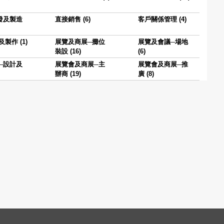
發及製造
直接銷售 (6)
客戶關係管理 (4)
製作 (1)
展覽及商展─攤位
展覽及會議─場地
裝設 (16)
(6)
─設計及
展覽會及商展─主
展覽會及商展─推
辦商 (19)
廣 (8)