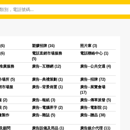
6)
塑膠招牌 (16)
照片庫 (3)
6)
電話直銷市場服務
電話聯絡中心 (1)
(5)
推廣服務
廣告─互聯網 (12)
廣告─公共交通 (4)
場所 (5)
廣告─典禮策劃 (1)
廣告─招牌 (72)
銷市場服
廣告─背景佈置 (1)
廣告─展覽會場
(17)
(2)
廣告─報紙 (3)
廣告─傳單派發 (5)
(5)
廣告─電腦界字 (2)
廣告─電影院 (1)
畫製作
廣告─雜誌 (5)
廣告─贈品 (38)
及顧問
廣告設備及用品 (1)
廣告媒介代理 (11)