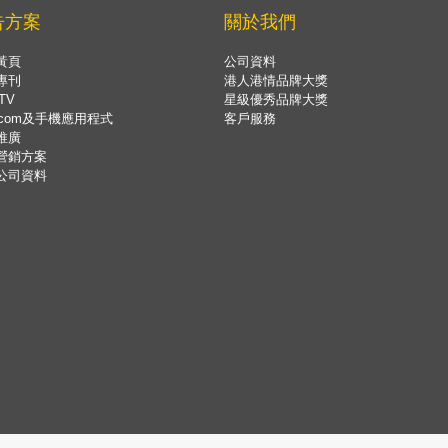
告方案
關於我們
黃頁
公司資料
專刊
港人港情品牌大獎
TV
星級優秀品牌大獎
.com及手機應用程式
客戶服務
推廣
營銷方案
公司資料