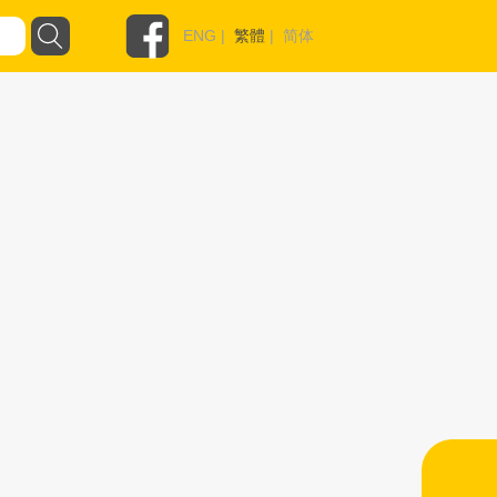
ENG
|
繁體
|
简体