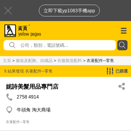
立即下載yp1083手機app
主頁
>
服裝及配飾、紡織品
>
衣服製造配料
> 衣著配件─零售
9 結果發現
衣著配件─零售
已篩選
妮詩美髮用品專門店
2758 4914
牛頭角 淘大商場
衣著配件─零售