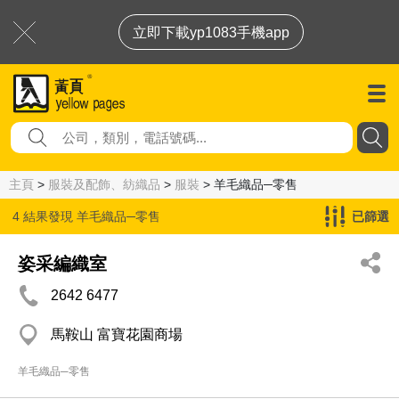
立即下載yp1083手機app
主頁
>
服裝及配飾、紡織品
>
服裝
> 羊毛織品─零售
4 結果發現
羊毛織品─零售
已篩選
姿采編織室
2642 6477
馬鞍山 富寶花園商場
羊毛織品─零售