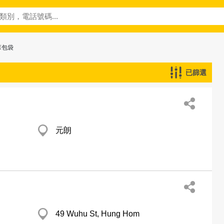
蔴包袋
已篩選
元朗
49 Wuhu St, Hung Hom