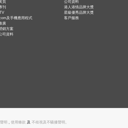
黃頁
公司資料
專刊
港人港情品牌大獎
TV
星級優秀品牌大獎
.com及手機應用程式
客戶服務
推廣
營銷方案
公司資料
聲明
,
使用條款
及
不歧視及不騷擾聲明。