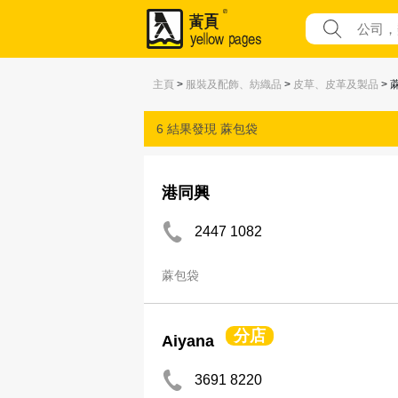
主頁
>
服裝及配飾、紡織品
>
皮草、皮革及製品
> 
6 結果發現
蔴包袋
港同興
2447 1082
蔴包袋
分店
Aiyana
3691 8220