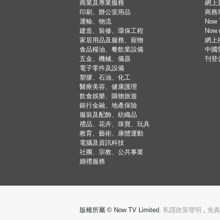
商業及專業服務
網上
印刷、辦公室用品
商務
運輸、物流
Now 
建造、裝修、環保工程
Now
家居用品及服務、寵物
網上
食品糧油、餐飲業設備
中國
五金、機械、儀器
刊登
電子零件及設備
塑膠、石油、化工
醫療美容、健康護理
飲食娛樂、購物旅遊
銀行金融、地產保險
服裝及配飾、紡織品
禮品、花卉、珠寶、玩具
教育、藝術、康體運動
電腦及資訊科技
社團、宗教、公共事業
婚禮服務
版權所屬 © Now TV Limited.
私隱政策聲明
,
免責