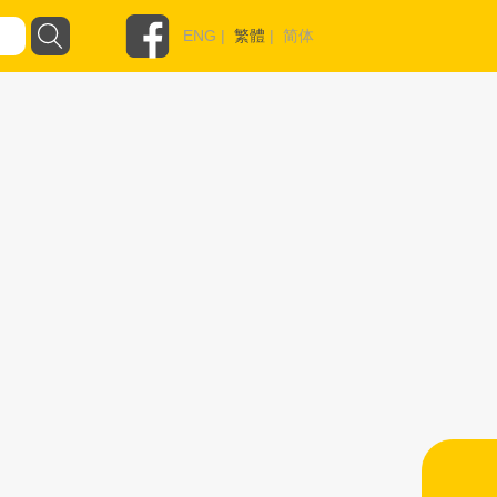
ENG
|
繁體
|
简体