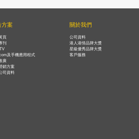
告方案
關於我們
黃頁
公司資料
專刊
港人港情品牌大獎
TV
星級優秀品牌大獎
.com及手機應用程式
客戶服務
推廣
營銷方案
公司資料