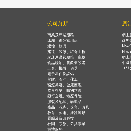
公司分類
廣
商業及專業服務
網上
印刷、辦公室用品
商務
運輸、物流
Now 
建造、裝修、環保工程
Now
家居用品及服務、寵物
網上
食品糧油、餐飲業設備
中國
五金、機械、儀器
刊登
電子零件及設備
塑膠、石油、化工
醫療美容、健康護理
飲食娛樂、購物旅遊
銀行金融、地產保險
服裝及配飾、紡織品
禮品、花卉、珠寶、玩具
教育、藝術、康體運動
電腦及資訊科技
社團、宗教、公共事業
婚禮服務