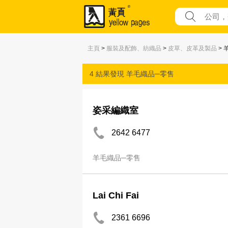
主頁
>
服裝及配飾、紡織品
>
皮草、皮革及製品
> 
4 結果發現
羊毛織品─零售
姿采編織室
2642 6477
羊毛織品─零售
Lai Chi Fai
2361 6696