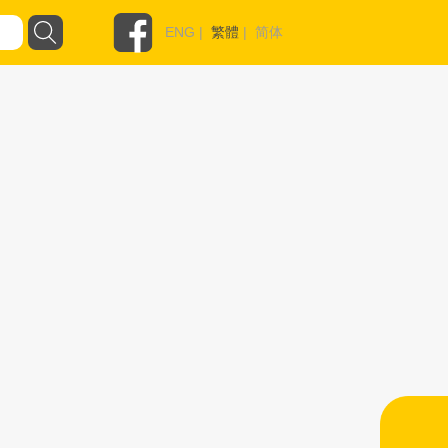
ENG
|
繁體
|
简体