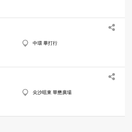
中環 畢打行
尖沙咀東 華懋廣場