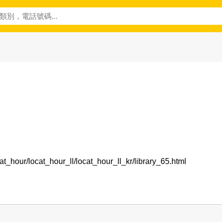
cat_hour/locat_hour_ll/locat_hour_ll_kr/library_65.html