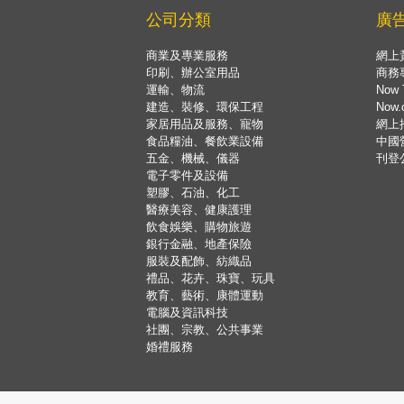
公司分類
廣
商業及專業服務
網上
印刷、辦公室用品
商務
運輸、物流
Now 
建造、裝修、環保工程
Now
家居用品及服務、寵物
網上
食品糧油、餐飲業設備
中國
五金、機械、儀器
刊登
電子零件及設備
塑膠、石油、化工
醫療美容、健康護理
飲食娛樂、購物旅遊
銀行金融、地產保險
服裝及配飾、紡織品
禮品、花卉、珠寶、玩具
教育、藝術、康體運動
電腦及資訊科技
社團、宗教、公共事業
婚禮服務