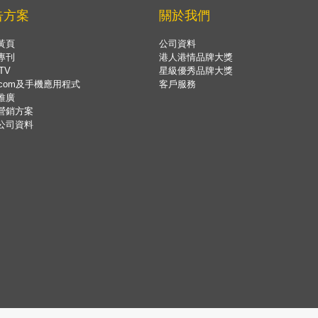
告方案
關於我們
黃頁
公司資料
專刊
港人港情品牌大獎
TV
星級優秀品牌大獎
.com及手機應用程式
客戶服務
推廣
營銷方案
公司資料