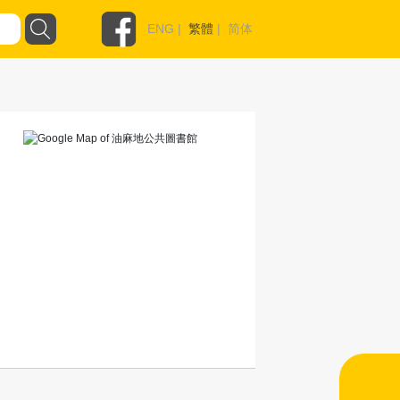
ENG
|
繁體
|
简体