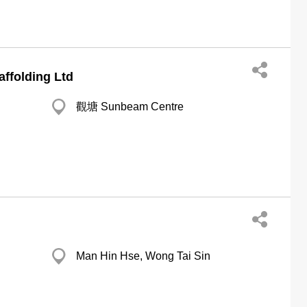
ffolding Ltd
觀塘 Sunbeam Centre
Man Hin Hse, Wong Tai Sin