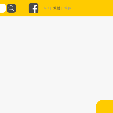
ENG
|
繁體
|
简体