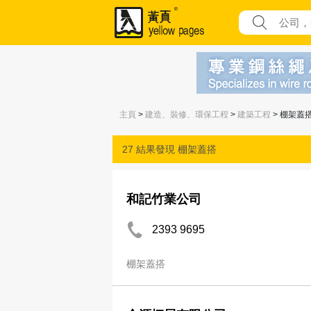
主頁
>
建造、裝修、環保工程
>
建築工程
> 棚架蓋
27 結果發現
棚架蓋搭
和記竹業公司
2393 9695
棚架蓋搭