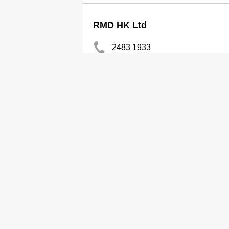
RMD HK Ltd
2483 1933
棚架蓋搭
Siu Wah Scaffolding Co Ltd
2763 1331
棚架蓋搭
Sun Power Scaffold Engrg Ltd
2404 6000