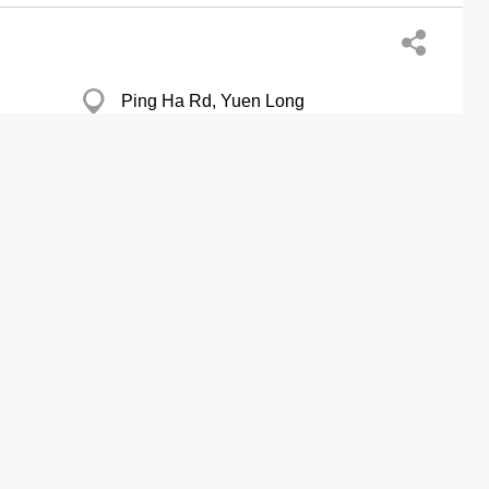
Ping Ha Rd, Yuen Long
秀茂坪 Sau Yat Hse
新蒲崗 Galaxy Fty Bldg