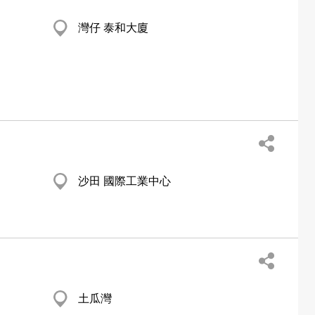
灣仔 泰和大廈
沙田 國際工業中心
土瓜灣