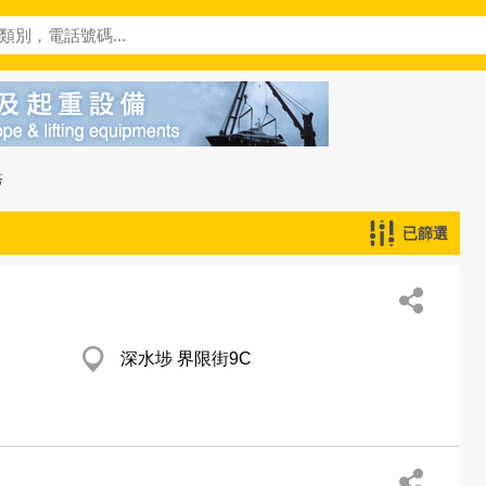
搭
已篩選
深水埗 界限街9C