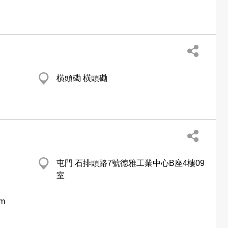
橫頭磡 橫頭磡
屯門 石排頭路7號德雅工業中心B座4樓09
室
om