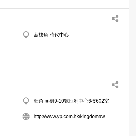
荔枝角 時代中心
旺角 弼街9-10號恒利中心6樓602室
http://www.yp.com.hk/kingdomaw