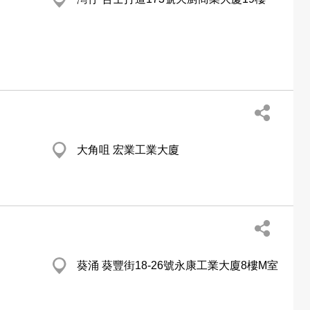
大角咀 宏業工業大廈
葵涌 葵豐街18-26號永康工業大廈8樓M室