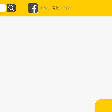
ENG
|
繁體
|
简体