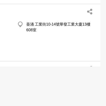
葵涌 工業街10-14號華發工業大廈13樓
608室
旺角 弼街28號恆通建材廣場1樓25號舖
.com