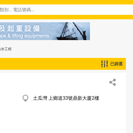
防水工程
已篩選
土瓜灣 上鄉道33號鼎新大廈2樓