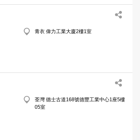
青衣 偉力工業大廈2樓1室
荃灣 德士古道168號德豐工業中心1座5樓
05室