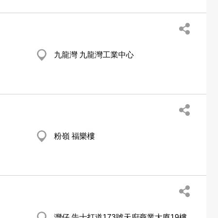
九龍灣 九龍灣工業中心
粉嶺 福樂樓
灣仔 告士打道173號天廚商業大廈19樓