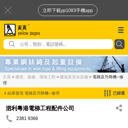
立即下載yp1083手機app
主頁
>
建造、裝修、環保工程
>
建造及安全設備
> 電梯及升降機─修
理
4 結果發現
電梯及升降機─修理
已篩選
泗利粵港電梯工程配件公司
2381 9366