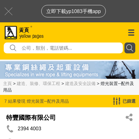
立即下載yp1083手機app
主頁
>
建造、裝修、環保工程
>
建造及安全設備
> 燈光裝置─配件及
用品
7 結果發現
燈光裝置─配件及用品
已篩選
特豐國際有限公司
2394 4003