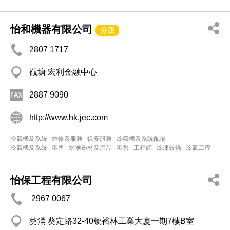
怡和機器有限公司
分店
2807 1717
觀塘 宏利金融中心
2887 9090
http://www.hk.jec.com
冷氣機及系統─維修及服務
保安服務
冷氣機及系統配備
冷氣機及系統─零售
水喉器材及用品─零售
工程師
冷凍設備
冷氣工程
怡保工程有限公司
2967 0067
葵涌 葵定路32-40號裕林工業大廈一期7樓B室