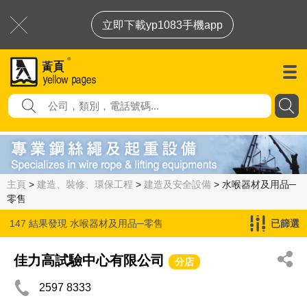
立即下載yp1083手機app
主頁
>
建造、裝修、環保工程
>
建造及安全設備
> 水喉器材及用品─
零售
147 結果發現
水喉器材及用品─零售
已篩選
佳力高試驗中心有限公司
分店
2597 8333