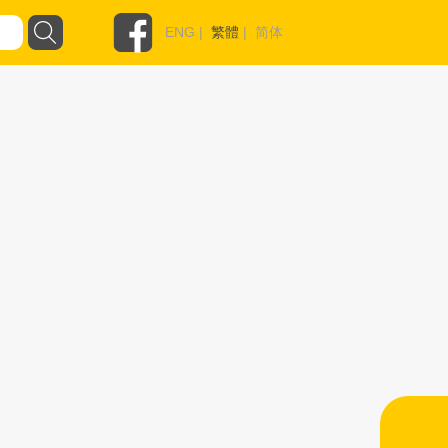
ENG
|
繁體
|
简体