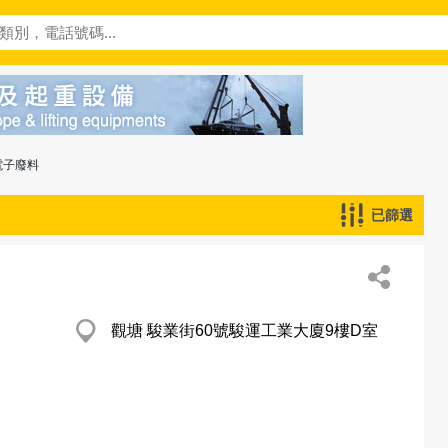
電子廢料
已篩選
觀塘 駿業街60號駿運工業大廈9樓D室