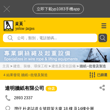
立即下載yp1083手機app
主頁
>
建造、裝修、環保工程
>
建造及安全設備
> 牆紙─批發及製造
4 結果發現
牆紙─批發及製造
已篩選
達明牆紙有限公司
分店
2893 2337
灣仔 杜老誌道 6 號群策大廈 18 樓 及14樓全層