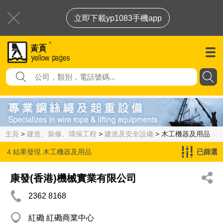
立即下載yp1083手機app
主頁
>
建造、裝修、環保工程
>
建造及安全設備
> 木工機器及用品
4 結果發現
木工機器及用品
已篩選
康發(香港)機械實業有限公司
2362 8168
紅磡 紅磡商業中心