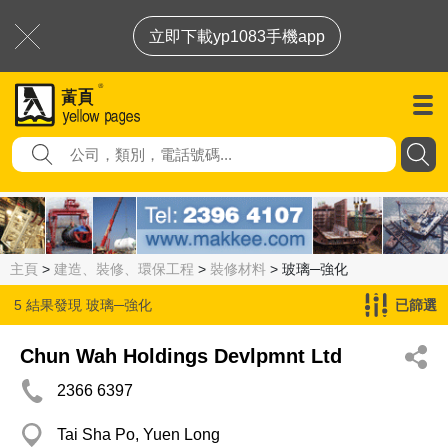
立即下載yp1083手機app
主頁
>
建造、裝修、環保工程
>
裝修材料
> 玻璃─強化
5 結果發現
玻璃─強化
已篩選
Chun Wah Holdings Devlpmnt Ltd
2366 6397
Tai Sha Po, Yuen Long